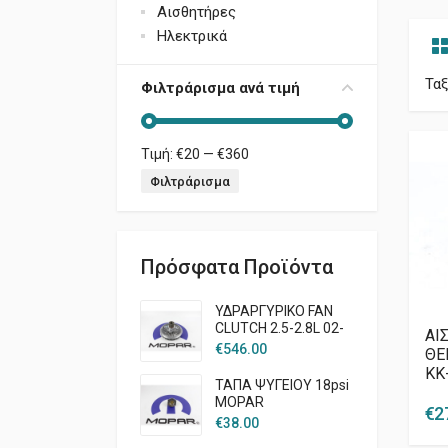
Αισθητήρες
Ηλεκτρικά
Τα
Φιλτράρισμα ανά τιμή
Τιμή:
€20
—
€360
Ελάχιστη τιμή
Μέγιστη τιμή
Φιλτράρισμα
Πρόσφατα Προϊόντα
ΥΔΡΑΡΓΥΡΙΚΟ FAN
CLUTCH 2.5-2.8L 02-
AI
07 KJ
€
546.00
ΘΕ
KK
ΤΑΠΑ ΨΥΓΕΙΟΥ 18psi
MOPAR
€
2
€
38.00