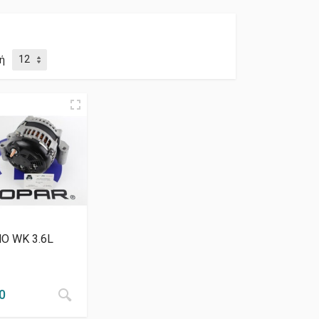
ή
Ο WK 3.6L
0