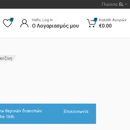
Γλώσσα:
EL
Hello, Log In
Καλάθι Αγορών
0
0
Ο Λογαριασμός μου
€
0.00
Βενζίνη
όγω θερινών διακοπών.
Επικοινωνία
he 16th.