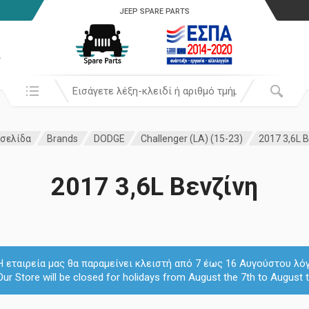
JEEP SPARE PARTS
α
Αναζήτησή σε:
 σελίδα
Brands
DODGE
Challenger (LA) (15-23)
2017 3,6L 
2017 3,6L Βενζίνη
Η εταιρεία μας θα παραμείνει κλειστή από 7 έως 16 Αυγούστου λ
Our Store will be closed for holidays from August the 7th to August t