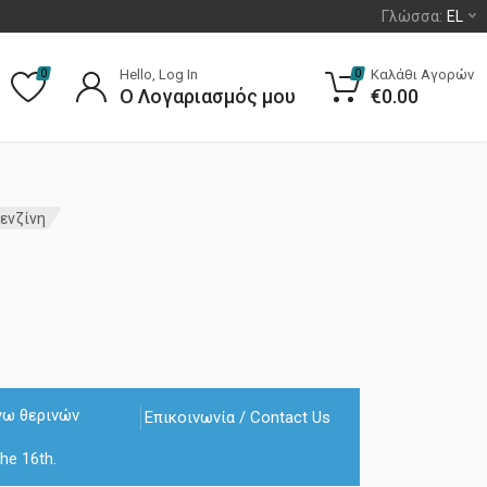
Γλώσσα:
EL
Hello, Log In
Καλάθι Αγορών
0
0
Ο Λογαριασμός μου
€
0.00
Βενζίνη
γω θερινών
Επικοινωνία / Contact Us
he 16th.