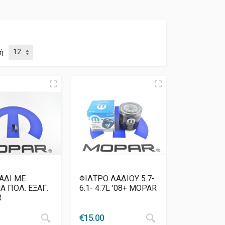
ή
ΑΔΙ ΜΕ
ΦΙΛΤΡΟ ΛΑΔΙΟΥ 5.7-
Α ΠΟΛ. ΕΞΑΓ.
6.1- 4.7L ’08+ MOPAR
R
€
15.00