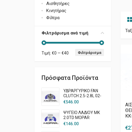
Αισθητήρες
Κινητήρας
Φίλτρα
Τα
Φιλτράρισμα ανά τιμή
Φιλτράρισμα
Τιμή:
€0
—
€40
Ελάχιστη τιμή
Μέγιστη τιμή
Πρόσφατα Προϊόντα
ΥΔΡΑΡΓΥΡΙΚΟ FAN
CLUTCH 2.5-2.8L 02-
07 KJ
€
546.00
AI
ΘΕ
ΨΥΓΕΙΟ ΛΑΔΙΟΥ MK
KK
2.0TD MOPAR
€
146.00
€
2