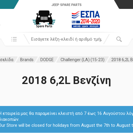
JEEP SPARE PARTS
α
Αναζήτησή σε:
 σελίδα
Brands
DODGE
Challenger (LA) (15-23)
2018 6,2L 
2018 6,2L Βενζίνη
Η εταιρεία μας θα παραμείνει κλειστή από 7 έως 16 Αυγούστου λό
διακοπών.
Our Store will be closed for holidays from August the 7th to August t