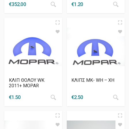
€
352.00
€
1.20
ΚΛΙΠ ΘΟΛΟΥ WK
ΚΛΙΠΣ MK- WH – ΧΗ
2011+ MOPAR
€
1.50
€
2.50