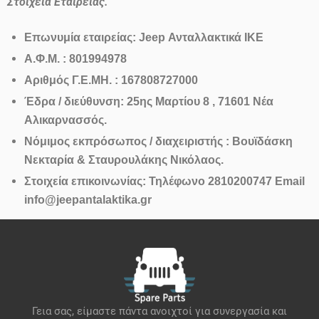
Στοιχεία Εταιρείας.
Επωνυμία εταιρείας: Jeep Ανταλλακτικά ΙΚΕ
Α.Φ.Μ. : 801994978
Αριθμός Γ.Ε.ΜΗ. : 167808727000
Έδρα / διεύθυνση: 25ης Μαρτίου 8 , 71601 Νέα
Αλικαρνασσός.
Νόμιμος εκπρόσωπος / διαχειριστής : Βουϊδάσκη
Νεκταρία & Σταυρουλάκης Νικόλαος.
Στοιχεία επικοινωνίας: Τηλέφωνο 2810200747 Email
info@jeepantalaktika.gr
Γεια σας, είμαστε πάντα ανοιχτοί για συνεργασία και