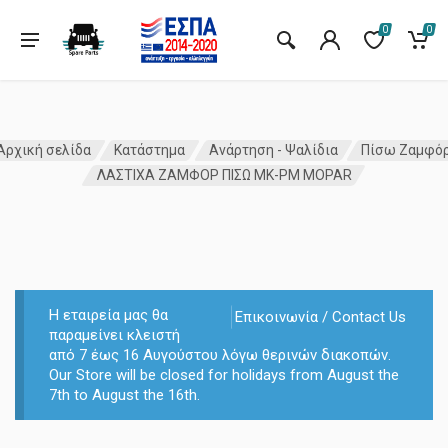
0
0
Αρχική σελίδα
Κατάστημα
Ανάρτηση - Ψαλίδια
Πίσω Ζαμφό
ΛΑΣΤΙΧΑ ΖΑΜΦΟΡ ΠΙΣΩ MK-PM MOPAR
Η εταιρεία μας θα
Επικοινωνία / Contact Us
παραμείνει κλειστή
από 7 έως 16 Αυγούστου λόγω θερινών διακοπών.
Our Store will be closed for holidays from August the
7th to August the 16th.