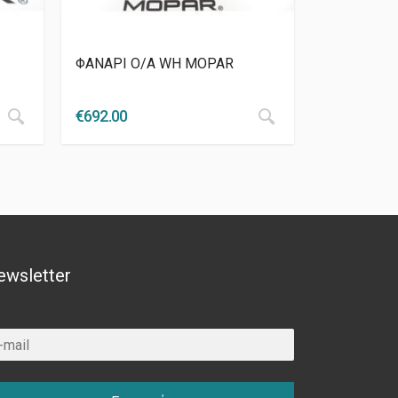
ΦΑΝΑΡΙ Ο/Α WH MOPAR
€
692.00
ewsletter