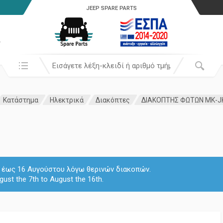
JEEP SPARE PARTS
α
Αναζήτησή σε:
Κατάστημα
Ηλεκτρικά
Διακόπτες
ΔΙΑΚΟΠΤΗΣ ΦΩΤΩΝ ΜΚ-J
 7 έως 16 Αυγούστου λόγω θερινών διακοπών.
gust the 7th to August the 16th.