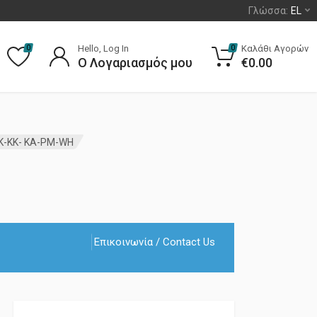
Γλώσσα:
EL
Hello, Log In
Καλάθι Αγορών
0
0
Ο Λογαριασμός μου
€
0.00
K-KK- KA-PM-WH
Επικοινωνία / Contact Us