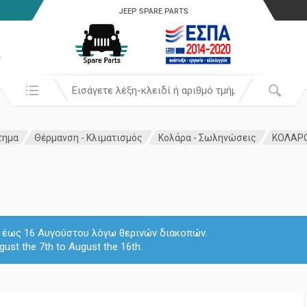
JEEP SPARE PARTS
α
Αναζήτησή σε:
τημα
Θέρμανση - Κλιματισμός
Κολάρα - Σωληνώσεις
ΚΟΛΑΡO
 7 έως 16 Αυγούστου λόγω θερινών διακοπών.
gust the 7th to August the 16th.