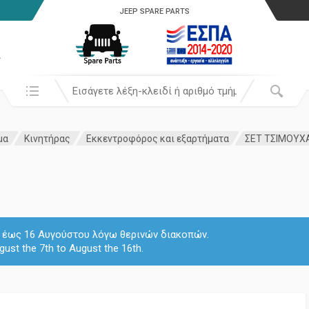
JEEP SPARE PARTS
α
Αναζήτησή σε:
μα
Κινητήρας
Εκκεντροφόρος και εξαρτήματα
ΣΕΤ ΤΣΙΜΟΥΧ
 7 έως 16 Αυγούστου λόγω θερινών διακοπών.
gust the 7th to August the 16th.