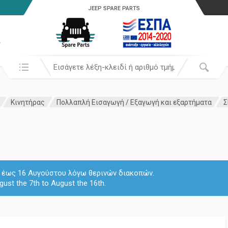
JEEP SPARE PARTS
α
Αναζήτησή σε:
Κινητήρας
Πολλαπλή Εισαγωγή / Εξαγωγή και εξαρτήματα
Σ
 7 έως 16 Αυγούστου λόγω θερινών διακοπών.
gust the 7th to August the 16th.