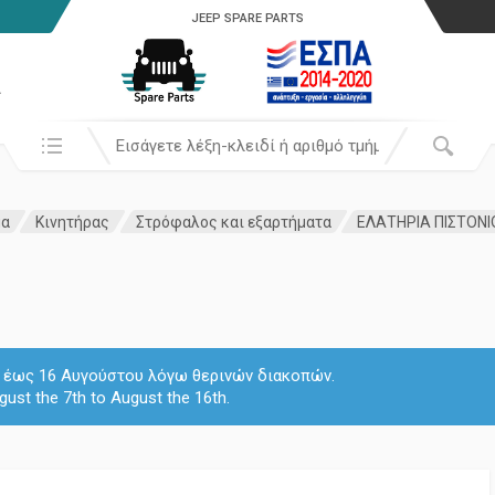
JEEP SPARE PARTS
α
Αναζήτησή σε:
μα
Κινητήρας
Στρόφαλος και εξαρτήματα
ΕΛΑΤΗΡΙΑ ΠΙΣΤΟΝΙ
 7 έως 16 Αυγούστου λόγω θερινών διακοπών.
gust the 7th to August the 16th.