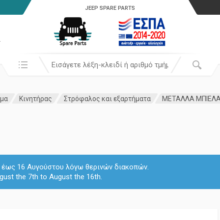
JEEP SPARE PARTS
α
Αναζήτησή σε:
ημα
Κινητήρας
Στρόφαλος και εξαρτήματα
ΜΕΤΑΛΛΑ ΜΠΙΕΛΑΣ
 7 έως 16 Αυγούστου λόγω θερινών διακοπών.
gust the 7th to August the 16th.