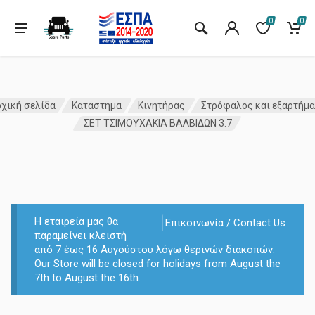
0
0
χική σελίδα
Κατάστημα
Κινητήρας
Στρόφαλος και εξαρτήμ
ΣΕΤ ΤΣΙΜΟΥΧΑΚΙΑ ΒΑΛΒΙΔΩΝ 3.7
Η εταιρεία μας θα
Επικοινωνία / Contact Us
παραμείνει κλειστή
από 7 έως 16 Αυγούστου λόγω θερινών διακοπών.
Our Store will be closed for holidays from August the
7th to August the 16th.