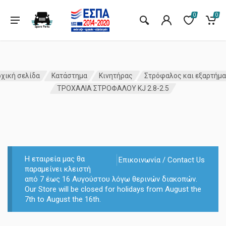
0
0
χική σελίδα
Κατάστημα
Κινητήρας
Στρόφαλος και εξαρτήμ
ΤΡΟΧΑΛΙΑ ΣΤΡΟΦΑΛΟΥ KJ 2.8-2.5
Η εταιρεία μας θα
Επικοινωνία / Contact Us
παραμείνει κλειστή
από 7 έως 16 Αυγούστου λόγω θερινών διακοπών.
Our Store will be closed for holidays from August the
7th to August the 16th.