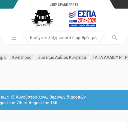
JEEP SPARE PARTS
α
Αναζήτησή σε:
ημα
Κινητήρας
Σύστημα Λαδιού Κινητήρα
ΤΑΠΑ ΛΑΔΙΟΥ PT PM 
 7 έως 16 Αυγούστου λόγω θερινών διακοπών.
gust the 7th to August the 16th.