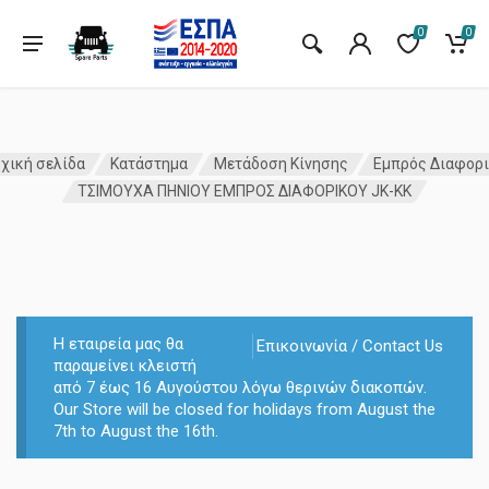
0
0
χική σελίδα
Κατάστημα
Μετάδοση Κίνησης
Εμπρός Διαφορ
ΤΣΙΜΟΥΧΑ ΠHΝΙΟΥ ΕΜΠΡΟΣ ΔΙΑΦΟΡΙΚΟΥ JK-ΚΚ
Η εταιρεία μας θα
Επικοινωνία / Contact Us
παραμείνει κλειστή
από 7 έως 16 Αυγούστου λόγω θερινών διακοπών.
Our Store will be closed for holidays from August the
7th to August the 16th.