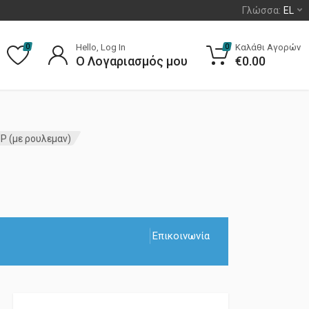
Γλώσσα:
EL
Hello, Log In
Καλάθι Αγορών
0
0
Ο Λογαριασμός μου
€
0.00
 (με ρουλεμαν)
Επικοινωνία