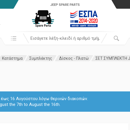
JEEP SPARE PARTS
α
Αναζήτησή σε:
Κατάστημα
Συμπλέκτης
Δίσκος - Πλατώ
ΣΕΤ ΣΥΜΠΛΕΚΤΗ JP
 7 έως 16 Αυγούστου λόγω θερινών διακοπών.
gust the 7th to August the 16th.