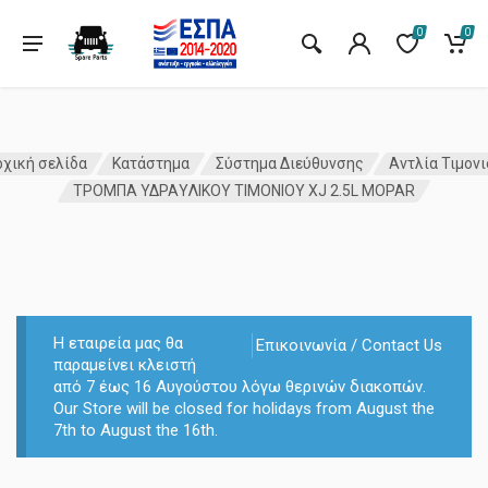
0
0
χική σελίδα
Κατάστημα
Σύστημα Διεύθυνσης
Αντλία Τιμονι
ΤΡΟΜΠΑ ΥΔΡΑYΛΙΚΟΥ ΤΙΜΟΝΙΟΥ XJ 2.5L MOPAR
Η εταιρεία μας θα
Επικοινωνία / Contact Us
παραμείνει κλειστή
από 7 έως 16 Αυγούστου λόγω θερινών διακοπών.
Our Store will be closed for holidays from August the
7th to August the 16th.