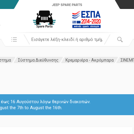
JEEP SPARE PARTS
α
Αναζήτησή σε:
στημα
Σύστημα Διεύθυνσης
Κρεμαριέρα - Ακρόμπαρα
ΣΙΝΕΜ
 7 έως 16 Αυγούστου λόγω θερινών διακοπών.
gust the 7th to August the 16th.