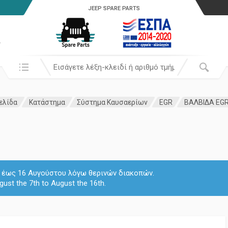
JEEP SPARE PARTS
α
Αναζήτησή σε:
ελίδα
Κατάστημα
Σύστημα Καυσαερίων
EGR
ΒΑΛΒΙΔΑ EGR 
 7 έως 16 Αυγούστου λόγω θερινών διακοπών.
gust the 7th to August the 16th.