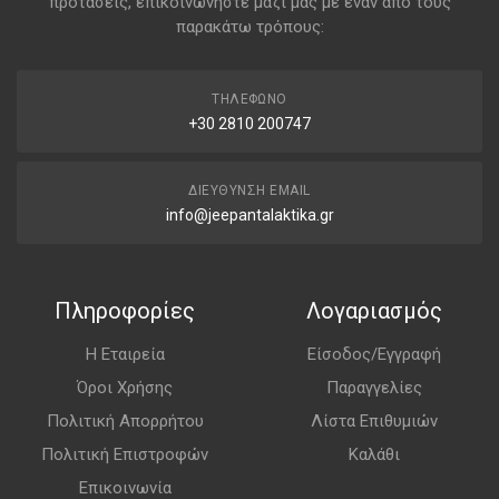
προτάσεις, επικοινωνήστε μαζί μας με έναν από τους
παρακάτω τρόπους:
ΤΗΛΈΦΩΝΟ
+30 2810 200747
ΔΙΕΎΘΥΝΣΗ EMAIL
info@jeepantalaktika.gr
Πληροφορίες
Λογαριασμός
Η Εταιρεία
Είσοδος/Εγγραφή
Όροι Χρήσης
Παραγγελίες
Πολιτική Απορρήτου
Λίστα Επιθυμιών
Πολιτική Επιστροφών
Καλάθι
Επικοινωνία