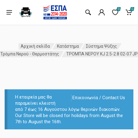
0
0
Αρχική σελίδα
Κατάστημα
Σύστημα Ψύξης
Τρόμπα Νερού - Θερμοστάτης
ΤΡΟΜΠΑ ΝΕΡΟΥ KJ 2.5-2.8 02-07 JP
Η εταιρεία μας θα
Επικοινωνία / Contact Us
παραμείνει κλειστή
από 7 έως 16 Αυγούστου λόγω θερινών διακοπών.
Our Store will be closed for holidays from August the
7th to August the 16th.