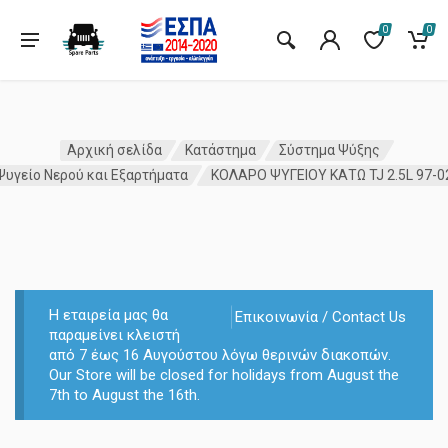
0
0
Αρχική σελίδα
Κατάστημα
Σύστημα Ψύξης
Ψυγείο Νερού και Εξαρτήματα
ΚΟΛΑΡΟ ΨΥΓΕΙΟΥ ΚΑΤΩ TJ 2.5L 97-0
Η εταιρεία μας θα
Επικοινωνία / Contact Us
παραμείνει κλειστή
από 7 έως 16 Αυγούστου λόγω θερινών διακοπών.
Our Store will be closed for holidays from August the
7th to August the 16th.