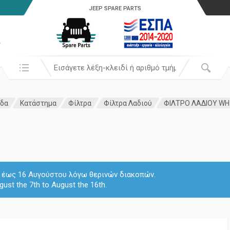
JEEP SPARE PARTS
α
Αναζήτησή σε:
ίδα
Κατάστημα
Φίλτρα
Φίλτρα Λαδιού
ΦΙΛΤΡΟ ΛΑΔΙΟΥ WH-
 7 έως 16 Αυγούστου λόγω θερινών διακοπών.
gust the 7th to August the 16th.