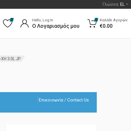
Γλώσσα:
EL
Hello, Log In
Καλάθι Αγορών
0
0
Ο Λογαριασμός μου
€
0.00
XH 3.0L JP
Επικοινωνία / Contact Us