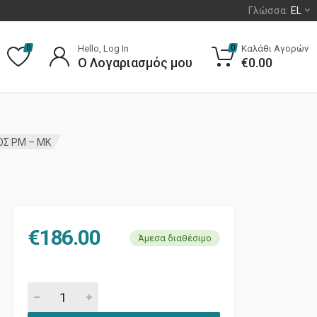
Γλώσσα:
EL
Hello, Log In
Καλάθι Αγορών
0
0
Ο Λογαριασμός μου
€
0.00
ΟΣ PM – ΜΚ
€
186.00
Άμεσα διαθέσιμο
ΔΙΣΚΟΠΛΑΚΕΣ ΕΜΠΡΟΣ PM - ΜΚ quantity