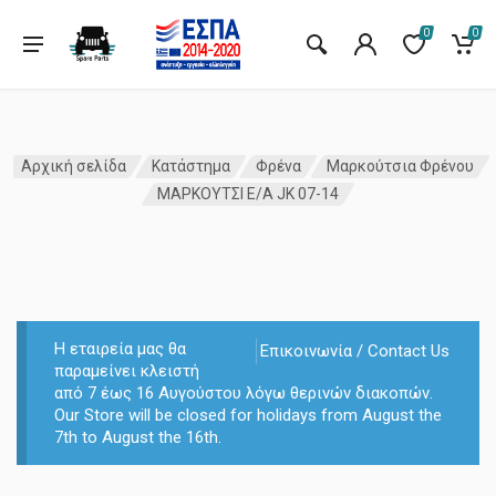
0
0
Αρχική σελίδα
Κατάστημα
Φρένα
Μαρκούτσια Φρένου
ΜΑΡΚΟΥΤΣΙ Ε/Α JK 07-14
Η εταιρεία μας θα
Επικοινωνία / Contact Us
παραμείνει κλειστή
από 7 έως 16 Αυγούστου λόγω θερινών διακοπών.
Our Store will be closed for holidays from August the
7th to August the 16th.