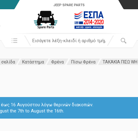
JEEP SPARE PARTS
α
Αναζήτησή σε:
 σελίδα
Κατάστημα
Φρένα
Πίσω Φρένα
ΤΑΚΑΚΙΑ ΠΙΣΩ WH
 7 έως 16 Αυγούστου λόγω θερινών διακοπών.
gust the 7th to August the 16th.