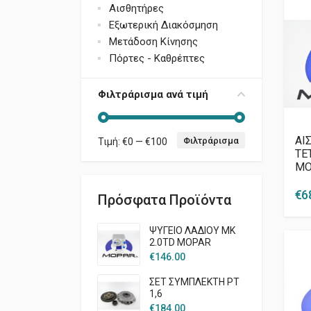
Αισθητήρες
Εξωτερική Διακόσμηση
Μετάδοση Κίνησης
Πόρτες - Καθρέπτες
Φιλτράρισμα ανά τιμή
ΑΙ
Φιλτράρισμα
Τιμή:
€0
—
€100
Ελάχιστη τιμή
Μέγιστη τιμή
ΤΕ
MO
€
6
Πρόσφατα Προϊόντα
ΨΥΓΕΙΟ ΛΑΔΙΟΥ MK
2.0TD MOPAR
€
146.00
ΣΕΤ ΣΥΜΠΛΕΚΤΗ PT
1,6
€
184.00