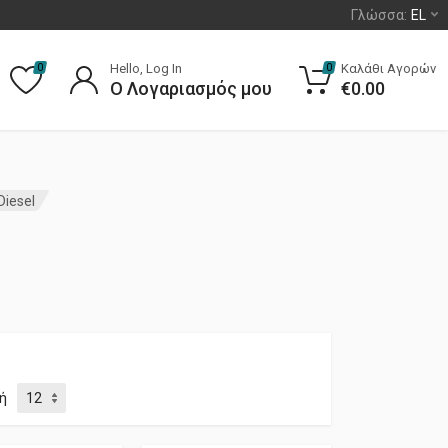
Γλώσσα:
EL
Hello, Log In
Καλάθι Αγορών
0
0
Ο Λογαριασμός μου
€
0.00
Diesel
ή