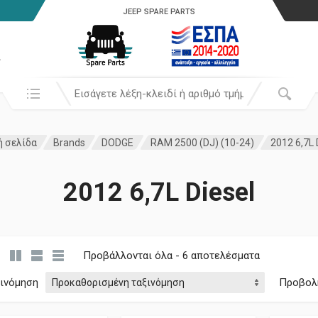
JEEP SPARE PARTS
α
Αναζήτησή σε:
ή σελίδα
Brands
DODGE
RAM 2500 (DJ) (10-24)
2012 6,7L 
2012 6,7L Diesel
Προβάλλονται όλα - 6 αποτελέσματα
ξινόμηση
Προβολ